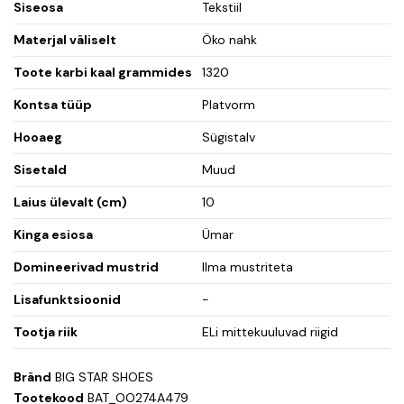
Siseosa
Tekstiil
Materjal väliselt
Öko nahk
Toote karbi kaal grammides
1320
Kontsa tüüp
Platvorm
Hooaeg
Sügistalv
Sisetald
Muud
Laius ülevalt (cm)
10
Kinga esiosa
Ümar
Domineerivad mustrid
Ilma mustriteta
Lisafunktsioonid
-
Tootja riik
ELi mittekuuluvad riigid
Bränd
BIG STAR SHOES
Tootekood
BAT_OO274A479