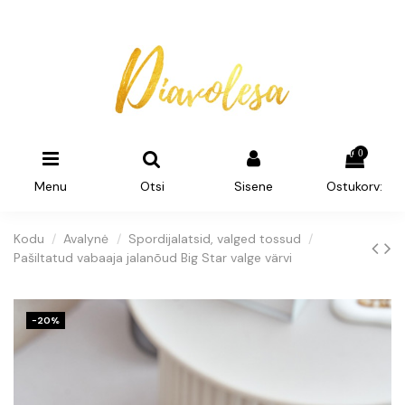
0
Menu
Otsi
Sisene
Ostukorv:
Kodu
Avalynė
Spordijalatsid, valged tossud
Pašiltatud vabaaja jalanõud Big Star valge värvi
−20%