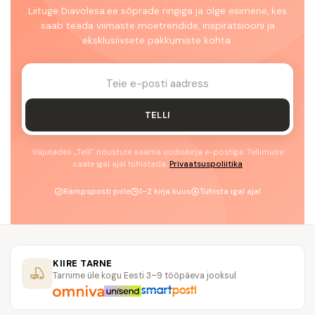
Liituge Diavolesa.ee sõprade ringiga ja olge esimene, kes
saab teada viimaste moetrendide, inspiratsiooni ja
eksklusiivsete pakkumiste kohta.
TELLI
Vajutades „Telli" nõustute saama uudiskirja e-postiga. Tellimuse
saate igal ajal tühistada.
Privaatsuspoliitika
Rämpsposti pole
1–2 kirja kuus
Tühista igal ajal
KIIRE TARNE
Tarnime üle kogu Eesti 3–9 tööpäeva jooksul