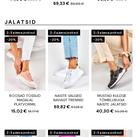
69,33 €
86,66 €
JALATSID
2-3 päeva jooksul
2-3 päeva jooksul
2-3 päeva jooksul
−20%
−20%
−20%
ROOSAD TOSSUD
NAISTE VALGED
MUSTAD KULDSE
MADALAL
NAHAST TRENNID
TÕMBLUKUGA
PLATVORMIL
NAISTE JALATSID
69,82 €
87,28 €
15,02 €
40,30 €
18,77 €
50,38 €
2-3 päeva jooksul
2-3 päeva jooksul
2-3 päeva jooksul