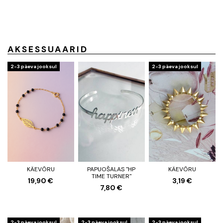
AKSESSUAARID
2-3 päeva jooksul
2-3 päeva jooksul
KÄEVÕRU
PAPUOŠALAS "HP
KÄEVÕRU
TIME TURNER"
19,90 €
3,19 €
7,80 €
2-3 päeva jooksul
2-3 päeva jooksul
2-3 päeva jooksul