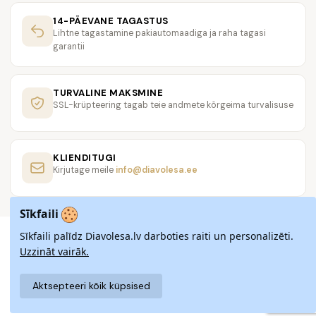
14-PÄEVANE TAGASTUS
Lihtne tagastamine pakiautomaadiga ja raha tagasi
garantii
TURVALINE MAKSMINE
SSL-krüpteering tagab teie andmete kõrgeima turvalisuse
KLIENDITUGI
Kirjutage meile
info@diavolesa.ee
Sīkfaili
Sīkfaili palīdz Diavolesa.lv darboties raiti un personalizēti.
Uzzināt vairāk.
Aktsepteeri kõik küpsised