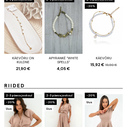
−20%
KÄEVÕRU ON
APYRANKĖ "WHITE
KÄEVÕRU
KULDNE
SPELLS"
15,92 €
19,90 €
21,90 €
4,05 €
RIIDED
2-3 päeva jooksul
2-3 päeva jooksul
−20%
−20%
−20%
Uus
Uus
Uus