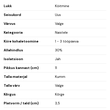
Lukk
Köitmine
Seisukord
Uus
Värvus
Valge
Kategooria
Naistele
Kiire kohaletoomine
1 - 3 tööpäeva
Allahindlus
30%
Isolatsioon
Jah
Pikkus kannast (cm)
11
Talla materjal
Kumm
Talla värv
Valge
Kõrgus
Kõrge
Platvorm / tald (cm)
3,5