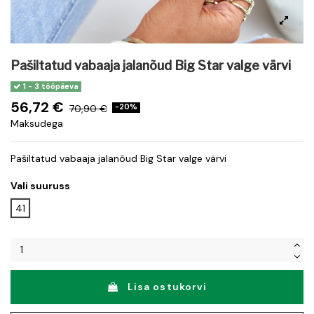
Pašiltatud vabaaja jalanõud Big Star valge värvi
1 - 3 tööpäeva
56,72 €
70,90 €
-20%
Maksudega
Pašiltatud vabaaja jalanõud Big Star valge värvi
Vali suuruss
41
Lisa ostukorvi