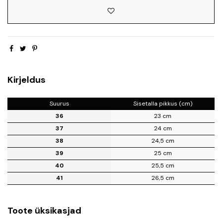
Kirjeldus
Suurus
Sisetalla pikkus (cm)
36
23 cm
37
24 cm
38
24,5 cm
39
25 cm
40
25,5 cm
41
26,5 cm
Toote üksikasjad