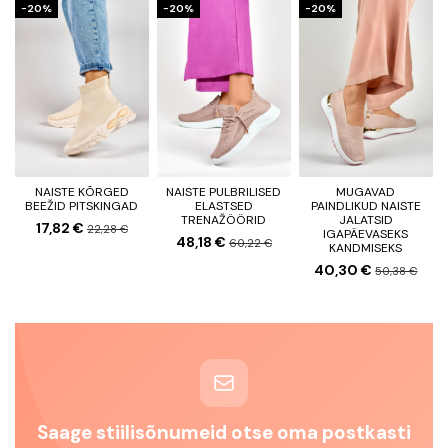
−20%
−20%
−20%
NAISTE KÕRGED
NAISTE PULBRILISED
MUGAVAD
BEEŽID PITSKINGAD
ELASTSED
PAINDLIKUD NAISTE
TRENAŽÖÖRID
JALATSID
17,82 €
22,28 €
IGAPÄEVASEKS
48,18 €
60,22 €
KANDMISEKS
40,30 €
50,38 €
Saage stiilisõnumeid otse oma postkasti