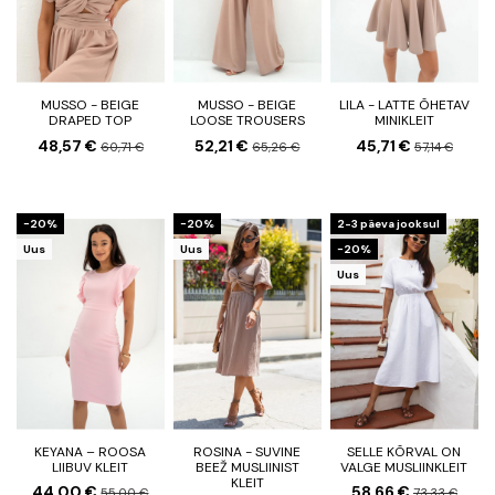
MUSSO - BEIGE
MUSSO - BEIGE
LILA - LATTE ÕHETAV
DRAPED TOP
LOOSE TROUSERS
MINIKLEIT
48,57 €
52,21 €
45,71 €
60,71 €
65,26 €
57,14 €
−20%
−20%
2-3 päeva jooksul
Uus
Uus
−20%
Uus
KEYANA – ROOSA
ROSINA - SUVINE
SELLE KÕRVAL ON
LIIBUV KLEIT
BEEŽ MUSLIINIST
VALGE MUSLIINKLEIT
KLEIT
44,00 €
58,66 €
55,00 €
73,33 €