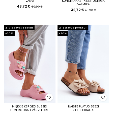
VÄRVI
KUNSTNAHAST KINNITUSTEGA
VALMIRA
48,72 €
60,90 €
32,72 €
40,90 €
2-3 päeva jooksul
2-3 päeva jooksul
−20%
−20%
MIĘKKIE KERGED SUSSID
NAISTE PLÄTUD BEEŽI
TUMEROOSAD VÄRVI LORIE
SEEEPHIRAGA