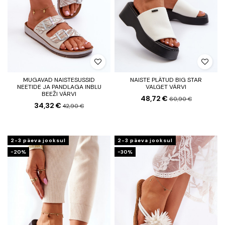
MUGAVAD NAISTESUSSID
NAISTE PLÄTUD BIG STAR
NEETIDE JA PANDLAGA INBLU
VALGET VÄRVI
BEEŽI VÄRVI
48,72 €
60,90 €
34,32 €
42,90 €
2-3 päeva jooksul
2-3 päeva jooksul
−20%
−30%