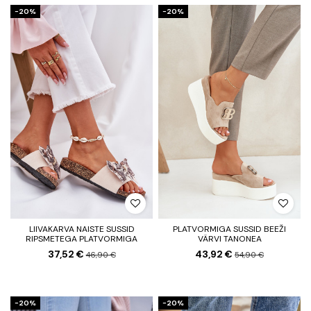
−20%
−20%
LIIVAKARVA NAISTE SUSSID
PLATVORMIGA SUSSID BEEŽI
RIPSMETEGA PLATVORMIGA
VÄRVI TANONEA
37,52 €
43,92 €
46,90 €
54,90 €
−20%
−20%