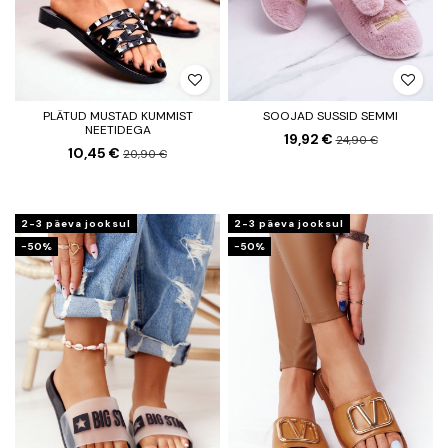
PLÄTUD MUSTAD KUMMIST
SOOJAD SUSSID SEMMI
NEETIDEGA
19,92 €
24,90 €
10,45 €
20,90 €
2-3 päeva jooksul
2-3 päeva jooksul
−50%
−50%