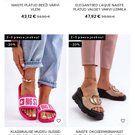
NAISTE PLÄTUD BEEŽI VÄRVI
ELEGANTSED LAQUE NAISTE
VLENI
PLÄTUD VALGET VÄRVI UZIMILA
43,12 €
47,92 €
53,90 €
59,90 €
2-3 päeva jooksul
2-3 päeva jooksul
−20%
−20%
KLASSIKALISE MUDELI SUSSID
NAISTE ÖKOSEEMISNAHAST