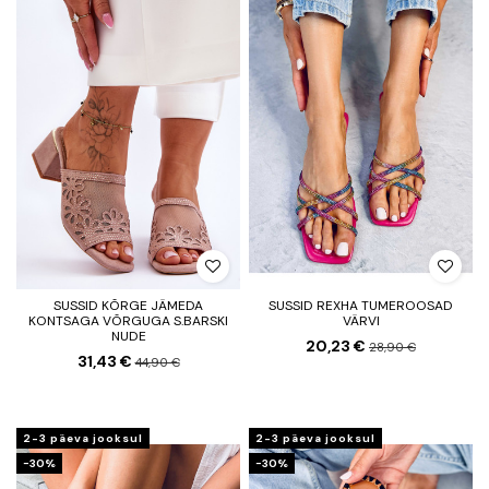
SUSSID KÕRGE JÄMEDA
SUSSID REXHA TUMEROOSAD
KONTSAGA VÕRGUGA S.BARSKI
VÄRVI
NUDE
20,23 €
28,90 €
31,43 €
44,90 €
2-3 päeva jooksul
2-3 päeva jooksul
−30%
−30%