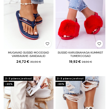
MUGAVAD SUSSID MOODSAD
SUSSID KARUSNAHAGA KUMMIST
VARBAVAHE-SANDAALID
TUMEROOSAD
24,72 €
19,92 €
30,90 €
24,90 €
2-3 päeva jooksul
2-3 päeva jooksul
−20%
−30%