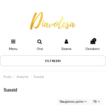
0
Menu
Otsi
Sisene
Ostukorv:
FILTREERI
Kodu
Avalynė
Sussid
Sussid
Naujienos pirmos
76