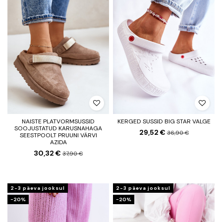
NAISTE PLATVORMSUSSID
KERGED SUSSID BIG STAR VALGE
SOOJUSTATUD KARUSNAHAGA
29,52 €
36,90 €
SEESTPOOLT PRUUNI VÄRVI
AZIDA
30,32 €
37,90 €
2-3 päeva jooksul
2-3 päeva jooksul
−20%
−20%