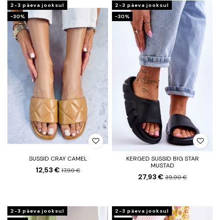
2-3 päeva jooksul
2-3 päeva jooksul
−30%
−30%
SUSSID CRAY CAMEL
KERGED SUSSID BIG STAR
MUSTAD
12,53 €
17,90 €
27,93 €
39,90 €
2-3 päeva jooksul
2-3 päeva jooksul