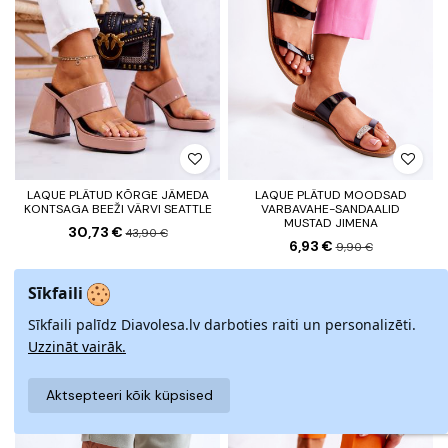
LAQUE PLÄTUD KÕRGE JÄMEDA
LAQUE PLÄTUD MOODSAD
KONTSAGA BEEŽI VÄRVI SEATTLE
VARBAVAHE-SANDAALID
MUSTAD JIMENA
30,73 €
43,90 €
6,93 €
9,90 €
Sīkfaili
2-3 päeva jooksul
2-3 päeva jooksul
Sīkfaili palīdz Diavolesa.lv darboties raiti un personalizēti.
−30%
−30%
Uzzināt vairāk.
Aktsepteeri kõik küpsised