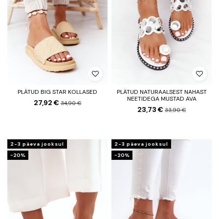
PLÄTUD BIG STAR KOLLASED
PLÄTUD NATURAALSEST NAHAST
NEETIDEGA MUSTAD AVA
27,92 €
34,90 €
23,73 €
33,90 €
2-3 päeva jooksul
2-3 päeva jooksul
−20%
−20%