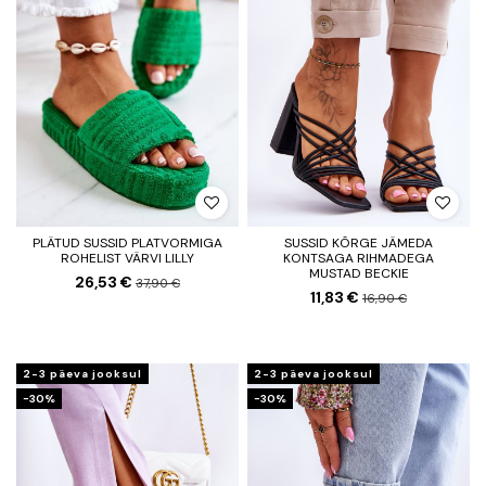
PLÄTUD SUSSID PLATVORMIGA
SUSSID KÕRGE JÄMEDA
ROHELIST VÄRVI LILLY
KONTSAGA RIHMADEGA
MUSTAD BECKIE
26,53 €
37,90 €
11,83 €
16,90 €
2-3 päeva jooksul
2-3 päeva jooksul
−30%
−30%