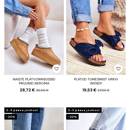
NAISTE PLATVORMSUSSID
PLÄTUD TUMESINIST VÄRVI
PRUUNID NEROMA
WENDY
28,72 €
19,53 €
35,90 €
27,90 €
2-3 päeva jooksul
2-3 päeva jooksul
−20%
−20%