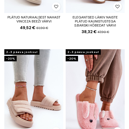
PLÄTUD NATURAALSEST NAHAST
ELEGANTSED LÄIKIV NAISTE
VINCEZA BEEŽI VÄRVI
PLÄTUD KAUNISTUSTEGA
S.BARSKI HÕBEDAT VÄRVI
49,52 €
61,90 €
38,32 €
47,90 €
2-3 päeva jooksul
2-3 päeva jooksul
−20%
−20%