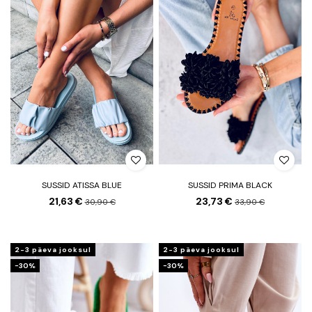
SUSSID ATISSA BLUE
SUSSID PRIMA BLACK
21,63 €
23,73 €
30,90 €
33,90 €
2-3 päeva jooksul
2-3 päeva jooksul
−30%
−30%