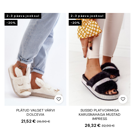
2-3 päeva jooksul
2-3 päeva jooksul
−20%
−20%
PLÄTUD VALGET VÄRVI
SUSSID PLATVORMIGA
DOLCEVIA
KARUSNAHAGA MUSTAD
IMPRESS
21,52 €
26,90 €
26,32 €
32,90 €