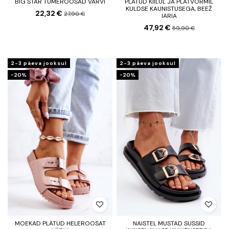
BIG STAR TUMEROOSAD VÄRVI
PLÄTUD KIILUL JA PLATVORMIL
KULDSE KAUNISTUSEGA, BEEŽ
22,32 €
27,90 €
IARIA
47,92 €
59,90 €
2-3 päeva jooksul
2-3 päeva jooksul
−20%
−20%
MOEKAD PLÄTUD HELEROOSAT
NAISTEL MUSTAD SUSSID