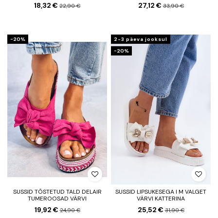
18,32 €
27,12 €
22,90 €
33,90 €
−20%
2-3 päeva jooksul
−20%
SUSSID TÕSTETUD TALD DELAIR
SUSSID LIPSUKESEGA I M VALGET
TUMEROOSAD VÄRVI
VÄRVI KATTERINA
19,92 €
25,52 €
24,90 €
31,90 €