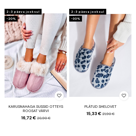
2-3 päeva jooksul
2-3 päeva jooksul
−20%
−30%
KARUSNAHAGA SUSSID OTTEYS
PLÄTUD SHELOVET
ROOSAT VÄRVI
15,33 €
21,90 €
16,72 €
20,90 €