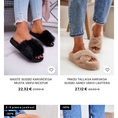
NAISTE SUSSID KARVADEGA
PAKSU TALLAGA KARVAGA
MUSTA VÄRVI NICEFUR
SUSSID SANDI VÄRVI LAVITERA
22,32 €
27,12 €
27,90 €
33,90 €
2-3 päeva jooksul
−30%
−20%