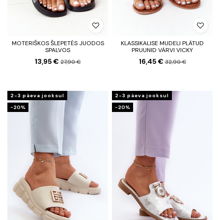
MOTERIŠKOS ŠLEPETĖS JUODOS
KLASSIKALISE MUDELI PLÄTUD
SPALVOS
PRUUNID VÄRVI VICKY
13,95 €
16,45 €
27,90 €
32,90 €
2-3 päeva jooksul
2-3 päeva jooksul
−20%
−20%