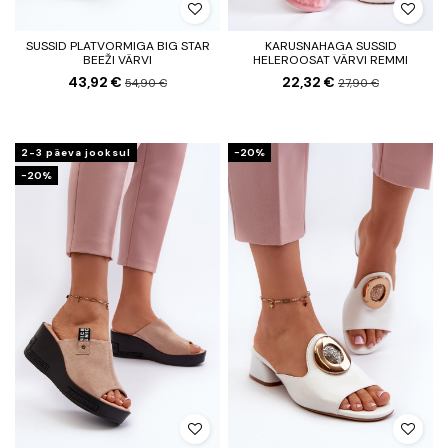
SUSSID PLATVORMIGA BIG STAR
KARUSNAHAGA SUSSID
BEEŽI VÄRVI
HELEROOSAT VÄRVI REMMI
43,92 €
22,32 €
54,90 €
27,90 €
2-3 päeva jooksul
−20%
−20%