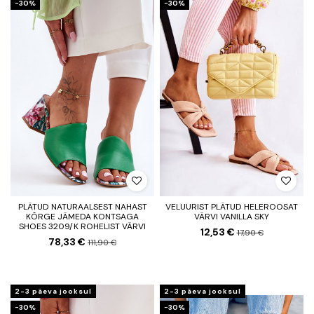
−30%
−30%
PLÄTUD NATURAALSEST NAHAST
VELUURIST PLÄTUD HELEROOSAT
KÕRGE JÄMEDA KONTSAGA
VÄRVI VANILLA SKY
SHOES 3209/K ROHELIST VÄRVI
12,53 €
17,90 €
78,33 €
111,90 €
2-3 päeva jooksul
2-3 päeva jooksul
−30%
−30%