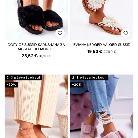
COPY OF SUSSID KARUSNAHAGA
EVIANA KERGED VALGED SUSSID
MUSTAD BELMONDO
19,53 €
27,90 €
25,52 €
31,90 €
2-3 päeva jooksul
2-3 päeva jooksul
−50%
−20%