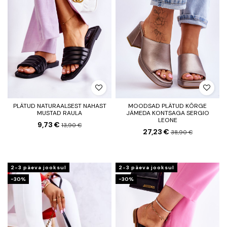
PLÄTUD NATURAALSEST NAHAST
MOODSAD PLÄTUD KÕRGE
MUSTAD RAULA
JÄMEDA KONTSAGA SERGIO
LEONE
9,73 €
13,90 €
27,23 €
38,90 €
2-3 päeva jooksul
2-3 päeva jooksul
−30%
−30%