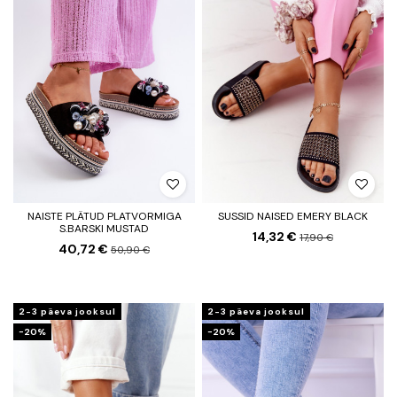
NAISTE PLÄTUD PLATVORMIGA
SUSSID NAISED EMERY BLACK
S.BARSKI MUSTAD
14,32 €
17,90 €
40,72 €
50,90 €
2-3 päeva jooksul
2-3 päeva jooksul
−20%
−20%