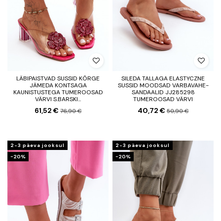
LÄBIPAISTVAD SUSSID KÕRGE
SILEDA TALLAGA ELASTYCZNE
JÄMEDA KONTSAGA
SUSSID MOODSAD VARBAVAHE-
KAUNISTUSTEGA TUMEROOSAD
SANDAALID JJ285298
VÄRVI S.BARSKI...
TUMEROOSAD VÄRVI
61,52 €
40,72 €
76,90 €
50,90 €
2-3 päeva jooksul
2-3 päeva jooksul
−20%
−20%