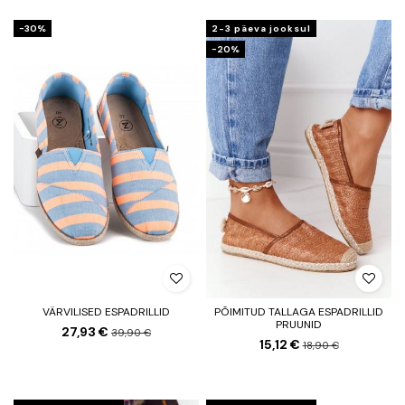
−30%
2-3 päeva jooksul
−20%
VÄRVILISED ESPADRILLID
PÕIMITUD TALLAGA ESPADRILLID
PRUUNID
27,93 €
39,90 €
15,12 €
18,90 €