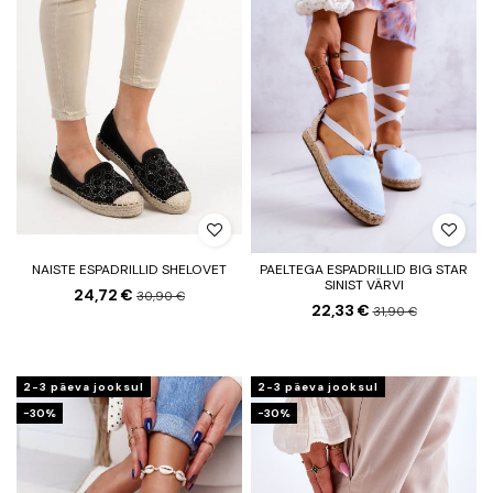
NAISTE ESPADRILLID SHELOVET
PAELTEGA ESPADRILLID BIG STAR
SINIST VÄRVI
24,72 €
30,90 €
22,33 €
31,90 €
2-3 päeva jooksul
2-3 päeva jooksul
−30%
−30%