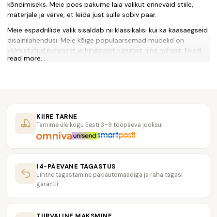
kõndimiseks. Meie poes pakume laia valikut erinevaid stiile,
materjale ja värve, et leida just sulle sobiv paar.
Meie espadrillide valik sisaldab nii klassikalisi kui ka kaasaegseid
disainilahendusi. Meie kõige populaarsemad mudelid on
valmistatud pehmest ja hingavast kangast ning nahast. Need
read more...
on kerged ja mugavad, mis muudavad need ideaalseks jalatsiks
igapäevaseks kandmiseks.
Lisaks sellele, et meie espadrillid on mugavad ja stiilsed, on
need ka keskkonnasõbralikud. Enamik meie tooteid on
valmistatud taaskasutatud materjalidest, mis aitavad
KIIRE TARNE
vähendada jalajälge meie planeedil.
Tarnime üle kogu Eesti 3–9 tööpäeva jooksul
Meie pood on loodud selleks, et muuta teie ostukogemus
lihtsaks ja mugavaks. Meie veebileht on lihtne ja
kasutajasõbralik ning meie tellimuste täitmise protsess on kiire
ja tõhus.
14-PÄEVANE TAGASTUS
Lihtne tagastamine pakiautomaadiga ja raha tagasi
Seega, kui otsid mugavaid, stiilseid ja keskkonnasõbralikke
garantii
espadrille, siis oled jõudnud õigesse kohta. Vaata meie laia
valikut ja telli endale sobiv paar juba täna!
Küsimused ja vastused:
TURVALINE MAKSMINE