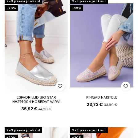
2-3 päeva jooksul
2-3 päeva jooksul
−20%
−30%
ESPADRILLID BIG STAR
KINGAD NAISTELE
HH274504 HÕBEDAT VÄRVI
23,73 €
33,90 €
35,92 €
44,90 €
2-3 päeva jooksul
2-3 päeva jooksul
−20%
−20%