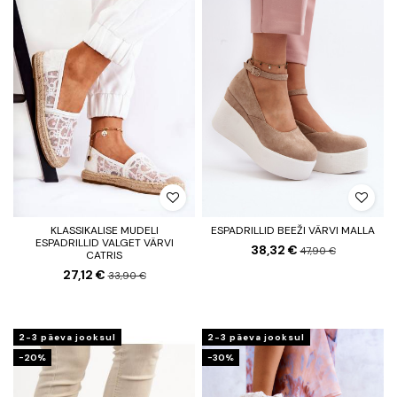
KLASSIKALISE MUDELI
ESPADRILLID BEEŽI VÄRVI MALLA
ESPADRILLID VALGET VÄRVI
38,32 €
47,90 €
CATRIS
27,12 €
33,90 €
2-3 päeva jooksul
2-3 päeva jooksul
−20%
−30%