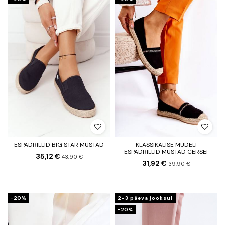
ESPADRILLID BIG STAR MUSTAD
KLASSIKALISE MUDELI
ESPADRILLID MUSTAD CERSEI
35,12 €
43,90 €
31,92 €
39,90 €
−20%
2-3 päeva jooksul
−20%