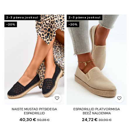
2-3 päeva jooksul
2-3 päeva jooksul
−20%
−20%
NAISTE MUSTAD PITSIDEGA
ESPADRILLID PLATVORMIGA
ESPADRILLID
BEEŽ NALOENMA
40,30 €
24,72 €
50,38 €
30,90 €