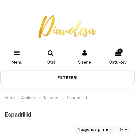
0
Menu
Otsi
Sisene
Ostukorv:
FILTREERI
Kodu
Avalynė
Balerinos
Espadrillid
Espadrillid
Naujienos pirmos
17