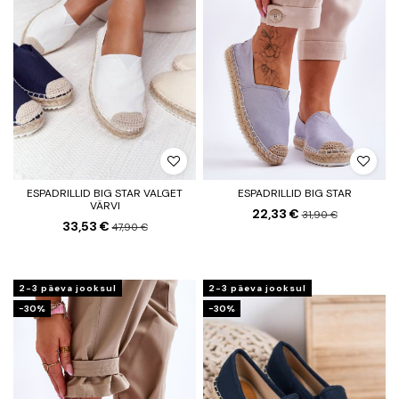
ESPADRILLID BIG STAR VALGET
ESPADRILLID BIG STAR
VÄRVI
22,33 €
31,90 €
33,53 €
47,90 €
2-3 päeva jooksul
2-3 päeva jooksul
−30%
−30%