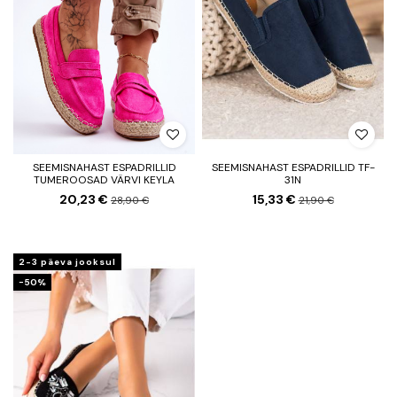
SEEMISNAHAST ESPADRILLID
SEEMISNAHAST ESPADRILLID TF-
TUMEROOSAD VÄRVI KEYLA
31N
20,23 €
15,33 €
28,90 €
21,90 €
2-3 päeva jooksul
−50%