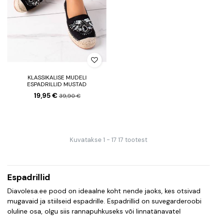
KLASSIKALISE MUDELI
ESPADRILLID MUSTAD
19,95 €
39,90 €
Kuvatakse 1 - 17 17 tootest
Espadrillid
Diavolesa.ee pood on ideaalne koht nende jaoks, kes otsivad
mugavaid ja stiilseid espadrille. Espadrillid on suvegarderoobi
oluline osa, olgu siis rannapuhkuseks või linnatänavatel