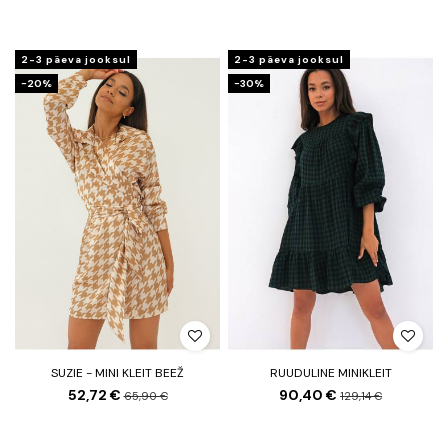
2-3 päeva jooksul
2-3 päeva jooksul
−20%
−30%
SUZIE - MINI KLEIT BEEŽ
RUUDULINE MINIKLEIT
52,72 €
90,40 €
65,90 €
129,14 €