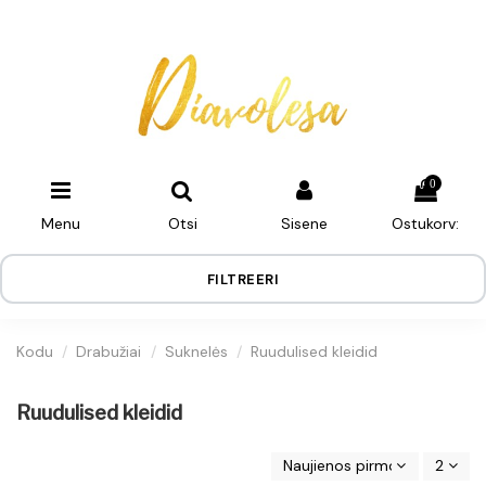
0
Menu
Otsi
Sisene
Ostukorv:
FILTREERI
Kodu
Drabužiai
Suknelės
Ruudulised kleidid
Ruudulised kleidid
Naujienos pirmos
2