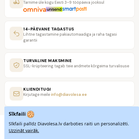
Tarnime üle kogu Eesti 3–9 tööpäeva jooksul
Meie ruudulised kleidid on saadaval soodsa hinnaga, kuid see ei
tähenda, et nende kvaliteet oleks halvem. Meie ruudulised
kleidid on valmistatud professionaalsetes töökojades ja neil on
garantii.
14-PÄEVANE TAGASTUS
Lihtne tagastamine pakiautomaadiga ja raha tagasi
Meie e-pood on turvaline ja meie klienditeenindus on alati
garantii
valmis abiks. Kui teil on küsimusi või soovite abi ruudulise kleidi
valimisel, siis võtke meiega ühendust. Meie eesmärk on teha
teie ostukogemus meie e-poes võimalikult meeldivaks.
TURVALINE MAKSMINE
Soovime teile meeldivat ostlemist meie e-poes Diavolesa.ee ja
SSL-krüpteering tagab teie andmete kõrgeima turvalisuse
loodame, et leiate endale sobiva ruudulise kleidi.
Küsimused ja vastused:
KLIENDITUGI
1. Millised on Diavolesa.ee ruuduliste kleitide materjalid?
Kirjutage meile
info@diavolesa.ee
Diavolesa.ee ruudulised kleidid on valmistatud kvaliteetsetest
materjalidest.
Sīkfaili
2. Millised stiilid ruudulisi kleite Diavolesa.ee pakub?
Sīkfaili palīdz Diavolesa.lv darboties raiti un personalizēti.
Diavolesa.ee pakub mitmesuguseid stiile ruudulistest kleitidest,
Uzzināt vairāk.
alates lihtsatest ja elegantidest kuni värviliste ja printsipiltidega