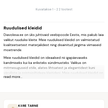
Kuvatakse 1 - 2 2 tootest
Ruudulised kleidid
Diavolesa.ee on üks juhtivaid veebipoode Eestis, mis pakub laia
valikut ruudulisi kleite. Meie ruudulised kleidid on valmistatud
kvaliteetsetest materjalidest ning disainitud järgima viimaseid
moetrende.
Meie ruudulised kleidid on ideaalsed nii igapäevaseks
kandmiseks kui ka erilisteks sündmusteks. Valikus on
mitmesuguseid stiile, alates lihtsatest ja elegantidest kuni
värviliste ja printsipiltidega kleitideni. Meie ruudulised kleidid on
read more...
saadaval erinevates suurustes, et leida iga naise jaoks parim
sobivus.
Lisaks ruudulistele kleitidele pakume ka muid moekaid riideid
nagu pluusid, püksid, seelikud jne. Meie e-pood on lihtne
kasutada ja meie kiire tarne tagab, et saate oma uue ruudulise
KIIRE TARNE
kleidi kiiresti kätte.