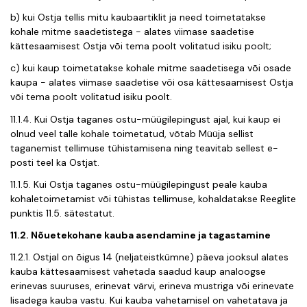
b) kui Ostja tellis mitu kaubaartiklit ja need toimetatakse
kohale mitme saadetistega - alates viimase saadetise
kättesaamisest Ostja või tema poolt volitatud isiku poolt;
c) kui kaup toimetatakse kohale mitme saadetisega või osade
kaupa - alates viimase saadetise või osa kättesaamisest Ostja
või tema poolt volitatud isiku poolt.
11.1.4. Kui Ostja taganes ostu-müügilepingust ajal, kui kaup ei
olnud veel talle kohale toimetatud, võtab Müüja sellist
taganemist tellimuse tühistamisena ning teavitab sellest e-
posti teel ka Ostjat.
11.1.5. Kui Ostja taganes ostu-müügilepingust peale kauba
kohaletoimetamist või tühistas tellimuse, kohaldatakse Reeglite
punktis 11.5. sätestatut.
11.2. Nõuetekohane kauba asendamine ja tagastamine
11.2.1. Ostjal on õigus 14 (neljateistkümne) päeva jooksul alates
kauba kättesaamisest vahetada saadud kaup analoogse
erinevas suuruses, erinevat värvi, erineva mustriga või erinevate
lisadega kauba vastu. Kui kauba vahetamisel on vahetatava ja