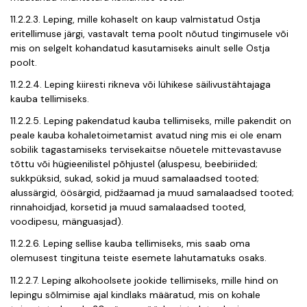
11.2.2.3. Leping, mille kohaselt on kaup valmistatud Ostja
eritellimuse järgi, vastavalt tema poolt nõutud tingimusele või
mis on selgelt kohandatud kasutamiseks ainult selle Ostja
poolt.
11.2.2.4. Leping kiiresti rikneva või lühikese säilivustähtajaga
kauba tellimiseks.
11.2.2.5. Leping pakendatud kauba tellimiseks, mille pakendit on
peale kauba kohaletoimetamist avatud ning mis ei ole enam
sobilik tagastamiseks tervisekaitse nõuetele mittevastavuse
tõttu või hügieenilistel põhjustel (aluspesu, beebiriided;
sukkpüksid, sukad, sokid ja muud samalaadsed tooted;
alussärgid, öösärgid, pidžaamad ja muud samalaadsed tooted;
rinnahoidjad, korsetid ja muud samalaadsed tooted,
voodipesu, mänguasjad).
11.2.2.6. Leping sellise kauba tellimiseks, mis saab oma
olemusest tingituna teiste esemete lahutamatuks osaks.
11.2.2.7. Leping alkohoolsete jookide tellimiseks, mille hind on
lepingu sõlmimise ajal kindlaks määratud, mis on kohale