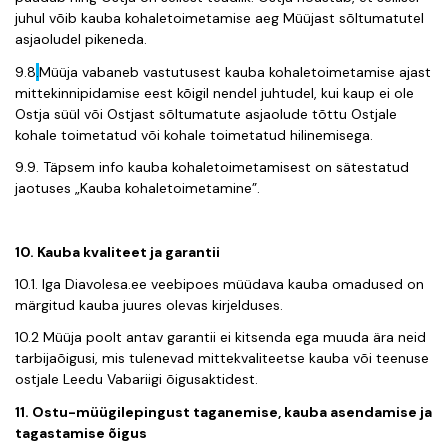
juhul võib kauba kohaletoimetamise aeg Müüjast sõltumatutel
asjaoludel pikeneda.
9.8
.
Müüja vabaneb vastutusest kauba kohaletoimetamise ajast
mittekinnipidamise eest kõigil nendel juhtudel, kui kaup ei ole
Ostja süül või Ostjast sõltumatute asjaolude tõttu Ostjale
kohale toimetatud või kohale toimetatud hilinemisega.
9.9. Tä
psem info kauba kohaletoimetamisest on sätestatud
jaotuses „Kauba kohaletoimetamine”.
10. Kauba kvaliteet ja garantii
10.1. Iga Diavolesa.ee veebipoes müüdava kauba omadused on
märgitud kauba juures olevas kirjelduses.
10.2 Müüja poolt antav garantii ei kitsenda ega muuda ära neid
tarbijaõigusi, mis tulenevad mittekvaliteetse kauba või teenuse
ostjale Leedu Vabariigi õigusaktidest.
11. Ostu-müügilepingust taganemise, kauba asendamise ja
tagastamise õigus