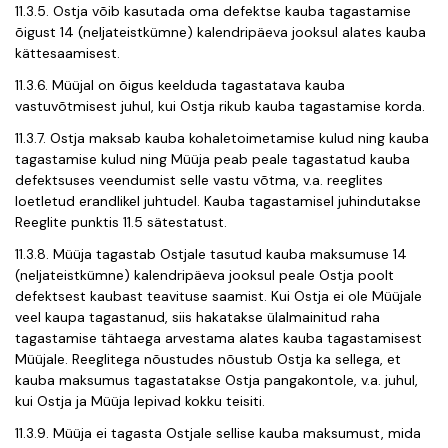
11.3.5. Ostja võib kasutada oma defektse kauba tagastamise
õigust 14 (neljateistkümne) kalendripäeva jooksul alates kauba
kättesaamisest.
11.3.6. Müüjal on õigus keelduda tagastatava kauba
vastuvõtmisest juhul, kui Ostja rikub kauba tagastamise korda.
11.3.7. Ostja maksab kauba kohaletoimetamise kulud ning kauba
tagastamise kulud ning Müüja peab peale tagastatud kauba
defektsuses veendumist selle vastu võtma, v.a. reeglites
loetletud erandlikel juhtudel. Kauba tagastamisel juhindutakse
Reeglite punktis 11.5 sätestatust.
11.3.8. Müüja tagastab Ostjale tasutud kauba maksumuse 14
(neljateistkümne) kalendripäeva jooksul peale Ostja poolt
defektsest kaubast teavituse saamist. Kui Ostja ei ole Müüjale
veel kaupa tagastanud, siis hakatakse ülalmainitud raha
tagastamise tähtaega arvestama alates kauba tagastamisest
Müüjale. Reeglitega nõustudes nõustub Ostja ka sellega, et
kauba maksumus tagastatakse Ostja pangakontole, v.a. juhul,
kui Ostja ja Müüja lepivad kokku teisiti.
11.3.9. Müüja ei tagasta Ostjale sellise kauba maksumust, mida