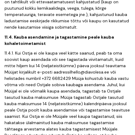
on tahtlikult või ettevaatamatusest kahjustatud (kaup on
puutunud kokku kemikaalidega, veega, tulega, kõrge
temperatuuriga, teravate esemetega jne.), kahjustunud kauba
ladustamise eeskirjade rikkumise tõttu või kaupu on kasutatud
nende kasutamise viisiga sobimatult.
11.4. Kauba asendamine ja tagastamine peale kauba
kohaletoimetamist
11.4.1. Kui Ostja ei ole kaupa veel kätte saanud, peab ta oma
soovist kaup asendada või see tagastada viivitamatult, kuid
mitte hiljem kui 14 (neljateistkümne) päeva jooksul teavitama
Müüjat kirjalikult e-posti aadressil
hello@diavolesa.ee
või
helistades numbril
+372 6682429
Müüja kohustub kauba vastu
võtma või need Ostjale sobiva kaubaga asendama. Juhul, kui
Müüjal ei ole võimalik kaupa asendada, tagastab ta Ostjale
tasutud kauba maksumuse. Müüja tagastab Ostjale tasutud
kauba maksumuse 14 (neljateistkümne) kalendripäeva jooksul
peale Ostja poolt kauba asendamise või tagastamise teavituse
saamist. Kui Ostja ei ole Müüjale veel kaupa tagastanud, siis
hakatakse ülalmainitud kauba maksumuse tagastamise
tähtaega arvestama alates kauba tagastamisest Müüjale.