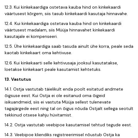
12.3. Kui kinkekaardiga ostetava kauba hind on kinkekaardi
väärtusest kõrgem, siis tasub kinkekaardi kasutaja hinnavahe.
12.4. Kui kinkekaardiga ostetava kauba hind on kinkekaardi
väärtusest madalam, siis Müüja hinnavahet kinkekaardi
kasutajale ei kompenseeri.
12.5. Ühe kinkekaardiga saab tasuda ainult ühe korra, peale seda
kaotab kinkekaart oma kehtivuse.
12.6. Kui kinkekaarti selle kehtivusaja jooksul kasutatakse,
loetakse kinkekaart peale kasutamist kehtetuks.
13. Vastutus
14.1. Ostja vastutab täielikult enda poolt esitatud andmete
õigsuse eest. Kui Ostja ei ole esitanud oma õigeid
isikuandmeid, siis ei vastuta Müüja sellest tulenevate
tagajärgede eest ning tal on õigus nõuda Ostjalt sellega seotult
tekkinud otsese kahju hüvitamist.
14.2. Ostja vastutab veebipoe kasutamisel tehtud tegude eest.
14.3. Veebipoe kliendiks registreerimisel nõustub Ostja ka