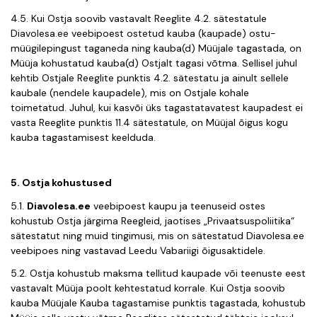
4.5. Kui Ostja soovib vastavalt Reeglite 4.2. sätestatule
Diavolesa.ee veebipoest ostetud kauba (kaupade) ostu-
müügilepingust taganeda ning kauba(d) Müüjale tagastada, on
Müüja kohustatud kauba(d) Ostjalt tagasi võtma. Sellisel juhul
kehtib Ostjale Reeglite punktis 4.2. sätestatu ja ainult sellele
kaubale (nendele kaupadele), mis on Ostjale kohale
toimetatud. Juhul, kui kasvõi üks tagastatavatest kaupadest ei
vasta Reeglite punktis 11.4 sätestatule, on Müüjal õigus kogu
kauba tagastamisest keelduda.
5. Ostja kohustused
5.1.
Diavolesa.ee
veebipoest kaupu ja teenuseid ostes
kohustub Ostja järgima Reegleid, jaotises „Privaatsuspoliitika“
sätestatut ning muid tingimusi, mis on sätestatud Diavolesa.ee
veebipoes ning vastavad Leedu Vabariigi õigusaktidele.
5.2. Ostja kohustub maksma tellitud kaupade või teenuste eest
vastavalt Müüja poolt kehtestatud korrale. Kui Ostja soovib
kauba Müüjale Kauba tagastamise punktis tagastada, kohustub