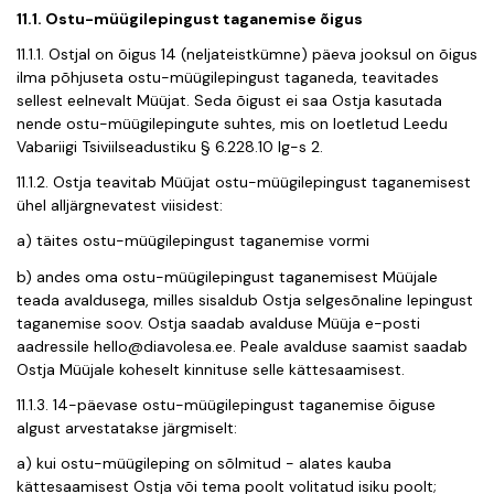
11.1. Ostu-müügilepingust taganemise õigus
11.1.1. Ostjal on õigus 14 (neljateistkümne) päeva jooksul on õigus
ilma põhjuseta ostu-müügilepingust taganeda, teavitades
sellest eelnevalt Müüjat. Seda õigust ei saa Ostja kasutada
nende ostu-müügilepingute suhtes, mis on loetletud Leedu
Vabariigi Tsiviilseadustiku § 6.228.10 lg-s 2.
11.1.2. Ostja teavitab Müüjat ostu-müügilepingust taganemisest
ühel alljärgnevatest viisidest:
a) täites
ostu-müügilepingust taganemise vormi
b) andes oma ostu-müügilepingust taganemisest Müüjale
teada avaldusega, milles sisaldub Ostja selgesõnaline lepingust
taganemise soov. Ostja saadab avalduse Müüja e-posti
aadressile
hello@diavolesa.ee
. Peale avalduse saamist saadab
Ostja Müüjale koheselt kinnituse selle kättesaamisest.
11.1.3. 14-päevase ostu-müügilepingust taganemise õiguse
algust arvestatakse järgmiselt:
a) kui ostu-müügileping on sõlmitud - alates kauba
kättesaamisest Ostja või tema poolt volitatud isiku poolt;