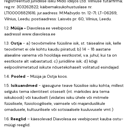
registreeritud juriidilise isiku Mido idėjos Ltd. Vilniuse tütarfirma;
reg.nr. 303262822; käibemaksukohustuslase nr.
LT100008821616; jur.aadress: M.Mažvydo tn. 12-71; LT-06269,
Vilnius, Leedu; postiaadress: Laisvės pr. 60, Vilnius, Leedu.
1.2.
Müüja -
Diavolesa
.ee
veebipood
aadressil
www.diavolesa.ee
1.3.
Ostja
- a) teovõimeline füüsiline isik, st. täisealine isik, kelle
teovõimet ei ole kohtu kaudu piiratud; b) 14 - 18 aastane
alaealine vanema või hooldaja eestkostel, v.a. juhul, kui ta on
eestkoste alt vabastatud; c) juriidiline isik; d) kõigi
eelpoolnimetatud isikute nõuetekohaselt volitatud esindajad.
1.4.
Pooled
– Müüja ja Ostja koos.
1.5.
Isikuandmed
- igasugune teave füüsilise isiku kohta, millest
selguks tema identiteet otseselt (nt. märkides ära tema
isikukoodi) või kaudselt (viidates isiku ühele või mitmele
füüsilisele, füsioloogilisele, vaimsele või majanduslikule
omadusele, kultuurilisele või sotsiaalsele kuuluvusele vmt.)
1.6.
Reeglid
– käesolevad Diavolesa
.ee
veebipoest kauba ostu-
müügi reeglid.