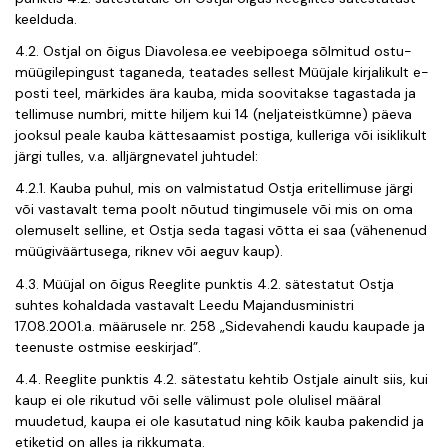
keelduda.
4.2. Ostjal on õigus Diavolesa.ee v
eebipoega sõlmitud ostu-
müügilepingust taganeda, teatades sellest Müüjale kirjalikult e-
posti teel, märkides ära kauba, mida soovitakse tagastada ja
tellimuse numbri, mitte hiljem kui 14 (neljateistkümne) päeva
jooksul peale kauba kättesaamist postiga, kulleriga või isiklikult
järgi tulles, v.a. alljärgnevatel juhtudel:
4.2.1. Kauba puhul, mis on valmistatud Ostja eritellimuse järgi
või vastavalt tema poolt nõutud tingimusele või mis on oma
olemuselt selline, et Ostja seda tagasi võtta ei saa (vähenenud
müügiväärtusega, riknev või aeguv kaup).
4.3. Müüjal on õigus Reeglite punktis 4.2. sätestatut Ostja
suhtes kohaldada vastavalt Leedu Majandusministri
17.08.2001.a. määrusele nr. 258 „Sidevahendi kaudu kaupade ja
teenuste ostmise eeskirjad”.
4.4. Reeglite punktis 4.2. sätestatu kehtib Ostjale ainult siis, kui
kaup ei ole rikutud või selle välimust pole olulisel määral
muudetud, kaupa ei ole kasutatud ning kõik kauba pakendid ja
etiketid on alles ja rikkumata.