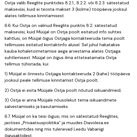
Ostja valib Reeglite punktides 8.2.1., 8.2.2. või 8.2.3. sätestatud
makseviisi, kuid ei teosta makset 3 (kolme) tööpäeva jooksul
alates tellimuse kinnitamisest.
6.6. Kui Ostja on valinud Reeglite punktis 8.2. sätestatud
makseviisi, kuid Müüjal on Ostja poolt esitatud info suhtes
kahtlusi, on Müüjal õigus Ostjaga kontakteeruda tema poolt
tellimuses esitatud kontaktinfo alusel. Sel juhul hakatakse
kauba kohaletoimetamise aega arvestama alates Ostjaga
suhtlemisest. Müüjal on õigus ilma etteteatamata Ostja
tellimus tühistada, kui:
1) Müüjal ei õnnestu Ostjaga kontakteeruda 2 (kahe) tööpäeva
jooksul peale tellimuse kinnitamist Ostja poolt;
2) Ostja ei esita Müüjale Ostja poolt nõutud isikuandmeid;
3) Ostja ei anna Müüjale nõusolekut tema isikuandmete
salvestamiseks ja kasutamiseks.
6.7. Müüjal on ka teisi õigusi, mis on sätestatud Reeglites,
jaotises „Privaatsuspoliitika” ja muudes Diavolesa.ee
dokumentides ning mis tulenevad Leedu Vabariigi
õigusaktidest.