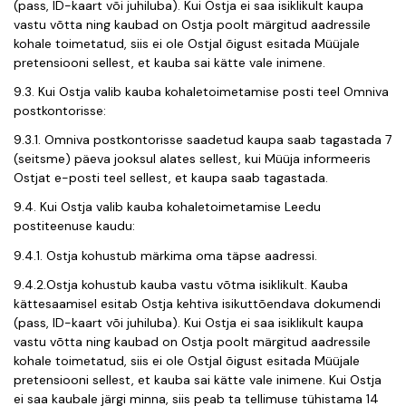
(pass, ID-kaart või juhiluba). Kui Ostja ei saa isiklikult kaupa
vastu võtta ning kaubad on Ostja poolt märgitud aadressile
kohale toimetatud, siis ei ole Ostjal õigust esitada Müüjale
pretensiooni sellest, et kauba sai kätte vale inimene.
9.3. Kui Ostja valib kauba kohaletoimetamise posti teel Omniva
postkontorisse:
9.3.1. Omniva postkontorisse saadetud kaupa saab tagastada 7
(seitsme) päeva jooksul alates sellest, kui Müüja informeeris
Ostjat e-posti teel sellest, et kaupa saab tagastada.
9.4. Kui Ostja valib kauba kohaletoimetamise Leedu
postiteenuse kaudu:
9.4.1. Ostja kohustub märkima oma täpse aadressi.
9.4.2.
Ostja kohustub kauba vastu võtma isiklikult. Kauba
kättesaamisel esitab Ostja kehtiva isikuttõendava dokumendi
(pass, ID-kaart või juhiluba). Kui Ostja ei saa isiklikult kaupa
vastu võtta ning kaubad on Ostja poolt märgitud aadressile
kohale toimetatud, siis ei ole Ostjal õigust esitada Müüjale
pretensiooni sellest, et kauba sai kätte vale inimene. Kui Ostja
ei saa kaubale järgi minna, siis peab ta tellimuse tühistama 14