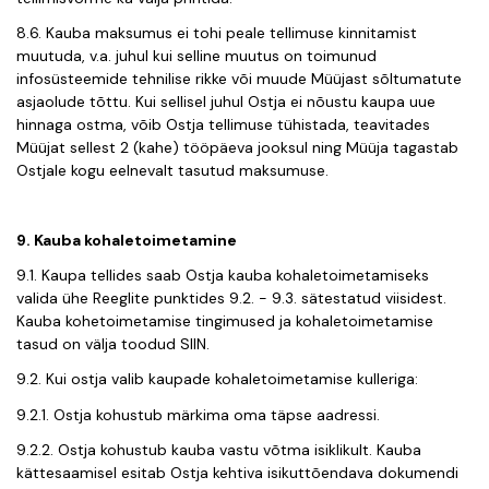
8.6. Kauba maksumus ei tohi peale tellimuse kinnitamist
muutuda, v.a. juhul kui selline muutus on toimunud
infosüsteemide tehnilise rikke või muude Müüjast sõltumatute
asjaolude tõttu. Kui sellisel juhul Ostja ei nõustu kaupa uue
hinnaga ostma, võib Ostja tellimuse tühistada, teavitades
Müüjat sellest 2 (kahe) tööpäeva jooksul ning Müüja tagastab
Ostjale kogu eelnevalt tasutud maksumuse.
9. Kauba kohaletoimetamine
9.1. Kaupa tellides saab Ostja kauba kohaletoimetamiseks
valida ühe Reeglite punktides 9.2. - 9.3. sätestatud viisidest.
Kauba kohetoimetamise tingimused ja kohaletoimetamise
tasud on välja toodud
SIIN
.
9.2. Kui ostja valib kaupade kohaletoimetamise kulleriga:
9.2.1. Ostja kohustub märkima oma täpse aadressi.
9.2.2. Ostja kohustub kauba vastu võtma isiklikult. Kauba
kättesaamisel esitab Ostja kehtiva isikuttõendava dokumendi