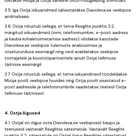
loetakse Müüja ja Ostja vaheline ostu-müügileping sõlmituks.
3.5. Iga Ostja isikuandmed salvestatakse Diavolesa.ee veebipoe
andmebaasi.
3.6. Ostja nõustub sellega, et tema Reeglite punktis 2.2.
märgitud isikuandmeid (nimi, telefoninumber, e-posti aadress
ja kauba kohaletoimetamise aadress) võidakse kasutada
Diavolesa.ee veebipoe tulemuste analüüsimise ja
otseturunduse eesmärgil ning neid avaldatakse veebipoe
töötajatele ja koostööpartneritele ainult Ostja tel
limuse
täitmise eesmärgil.
3.7. Ostja nõustub sellega, et tema isikuandmeid töödeldakse
Müüja poolt veebipoe huvides ning Ostja poolt sisestatud e-
posti aadressile ja telefoninumbrile saadetakse teateid Ostja
tellimuse täitmisest.
4. Ostja õigused
4.1. Ostjal on õigus osta Diavolesa.ee veebipoest kaupu ja
teenuseid vastavalt Reeglites sätestatule. Vastavalt Reeglite
punktis 4.2. sätestatule on Ostjal õigus Reeglites sätestatust