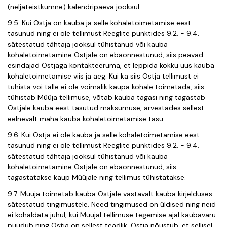
(neljateistkümne) kalendripäeva jooksul.
9.5. Kui Ostja on kauba ja selle kohaletoimetamise eest
tasunud ning ei ole tellimust Reeglite punktides 9.2. - 9.4.
sätestatud tähtaja jooksul tühistanud või kauba
kohaletoimetamine Ostjale on ebaõnnestunud, siis peavad
esindajad Ostjaga kontakteeruma, et leppida kokku uus kauba
kohaletoimetamise viis ja aeg. Kui ka siis Ostja tellimust ei
tühista või talle ei ole võimalik kaupa kohale toimetada, siis
tühistab Müüja tellimuse, võtab kauba tagasi ning tagastab
Ostjale kauba eest tasutud maksumuse, arvestades sellest
eelnevalt maha kauba kohaletoimetamise tasu.
9.6. Kui Ostja ei ole kauba ja selle kohaletoimetamise eest
tasunud ning ei ole tellimust Reeglite punktides 9.2. - 9.4.
sätestatud tähtaja jooksul tühistanud või kauba
kohaletoimetamine Ostjale on ebaõnnestunud, siis
tagastatakse kaup Müüjale ning tellimus tühistatakse.
9.7. Müüja toimetab kauba Ostjale vastavalt kauba kirjelduses
sätestatud tingimustele. Need tingimused on üldised ning neid
ei kohaldata juhul, kui Müüjal tellimuse tegemise ajal kaubavaru
puudub ning Ostja on sellest teadlik. Ostja nõustub, et sellisel