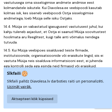
vastutusega oma sisselogimise andmete andmise eest
kolmandatele isikutele. Kui Diavolesa.ee veebipoodi kasutab
kolmas isik, kes siseneb veebipoodi Ostja sisselogimise
andmetega, loeb Müüja selle isiku Ostjaks.
14.4. Müüja on vabastatud igasugusest vastutusest juhul, kui
kahju tuleneb asjaolust, et Ostja ei saanud Müüja soovitustest
hoolimata aru Reeglitest, kuigi talle anti võimalus nendega
tutvuda.
14.5. Kui Müüja veebipoes sisalduvad teiste firmade,
institutsioonide, organisatsioonide või eraisikute lingid, siis ei
vastuta Müüja neis sisalduva informatsiooni eest, ei juhenda
ega kontrolli seda ega esinda neid firmasid või eraisikuid.
Sīkfaili
14.6. Müüja ei vastuta Ostja ja tema poolt tellitud teenust
osutava partneri vastastikuste kohustuste nõuetekohase
Sīkfaili palīdz Diavolesa.lv darboties raiti un personalizēti.
täitmise eest.
Uzzināt vairāk.
14.7. Kahju korral hüvitab selle kahju väärtuse teisele poole
le see
pool, kelle süül kahju tekkis.
Aktsepteeri kõik küpsised