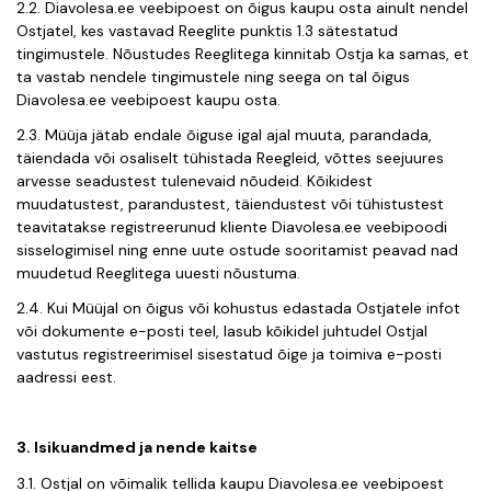
2.2. Diavolesa.ee veebipoest on õigus kaupu osta ainult nendel
Ostjatel, kes vastavad Reeglite punktis 1.3 sätestatud
tingimustele. Nõustudes Reeglitega kinnitab Ostja ka samas, et
ta vastab nendele tingimustele ning seega on tal õigus
Diavolesa.ee veebipoest kaupu osta.
2.3. Müüja jätab endale õiguse igal ajal muuta, parandada,
täiendada või osaliselt tühistada Reegleid, võttes seejuures
arvesse seadustest tulenevaid nõudeid. Kõikidest
muudatustest, parandustest, täiendustest või tühistustest
teavitatakse registreerunud kliente Diavolesa.ee veebipoodi
sisselogimisel ning enne uute ostude sooritamist peavad nad
muudetud Reeglitega uuesti nõustuma.
2.4. Kui Müüjal on õigus või kohustus edastada Ostjatele infot
või dokumente e-posti teel, lasub kõikidel juhtudel Ostjal
vastutus registreerimisel sisestatud õige ja toimiva e-posti
aadressi eest.
3. Isikuandmed ja nende kaitse
3.1. Ostjal on võimalik tellida kaupu Diavolesa.ee veebipoest