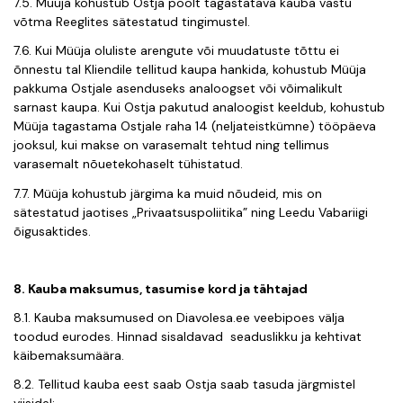
7.5. Müüja kohustub Ostja poolt tagastatava kauba vastu
võtma Reeglites sätestatud tingimustel.
7.6. Kui Müüja oluliste arengute või muudatuste tõttu ei
õnnestu tal Kliendile tellitud kaupa hankida, kohustub Müüja
pakkuma Ostjale asenduseks analoogset või võimalikult
sarnast kaupa. Kui Ostja pakutud analoogist keeldub, kohustub
Müüja tagastama Ostjale raha 14 (neljateistkümne) tööpäeva
jooksul, kui makse on varasemalt tehtud ning tellimus
varasemalt nõuetekohaselt tühistatud.
7.7. Müüja kohustub järgima ka muid nõudeid, mis on
sätestatud jaotises „Privaatsuspoliitika” ning Leedu Vabariigi
õigusaktides.
8. Kauba maksumus, tasumise kord ja tähtajad
8.1. Kauba maksumused on Diavolesa.ee veebipoes välja
toodud eurodes. Hinnad sisaldavad seaduslikku ja kehtivat
käibemaksumäära.
8.2. Tellitud kauba eest saab Ostja saab tasuda järgmistel