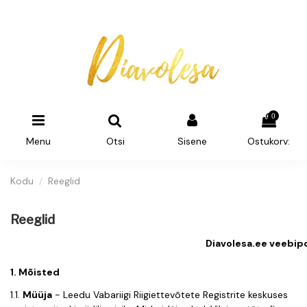
0
Menu
Otsi
Sisene
Ostukorv:
Kodu
Reeglid
Reeglid
Diavolesa.ee
veebipo
1. Mõisted
1.1.
Müüja
-
Leedu Vabariigi Riigiettevõtete Registrite keskuses