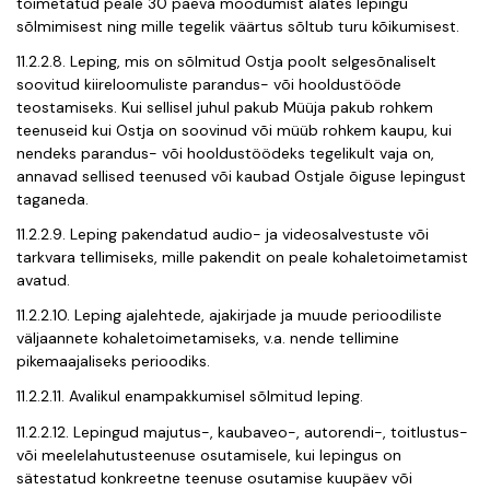
toimetatud peale 30 päeva möödumist alates lepingu
sõlmimisest ning mille tegelik väärtus sõltub turu kõikumisest.
11.2.2.8. Leping, mis on sõlmitud Ostja poolt selgesõnaliselt
soovitud kiireloomuliste parandus- või hooldustööde
teostamiseks. Kui sellisel juhul pakub Müüja pakub rohkem
teenuseid kui Ostja on soovinud või müüb rohkem kaupu, kui
nendeks parandus- või hooldustöödeks tegelikult vaja on,
annavad sellised teenused või kaubad Ostjale õiguse lepingust
taganeda.
11.2.2.9. Leping pakendatud audio- ja videosalvestuste või
tarkvara tellimiseks, mille pakendit on peale kohaletoimetamist
avatud.
11.2.2.10. Leping ajalehtede, ajakirjade ja muude perioodiliste
väljaannete kohaletoimetamiseks, v.a. nende tellimine
pikemaajaliseks perioodiks.
11.2.2.11. Avalikul enampakkumisel sõlmitud leping.
11.2.2.12. Lepingud majutus-, kaubaveo-, autorendi-, toitlustus-
või meelelahutusteenuse osutamisele, kui lepingus on
sätestatud konkreetne teenuse osutamise kuupäev või