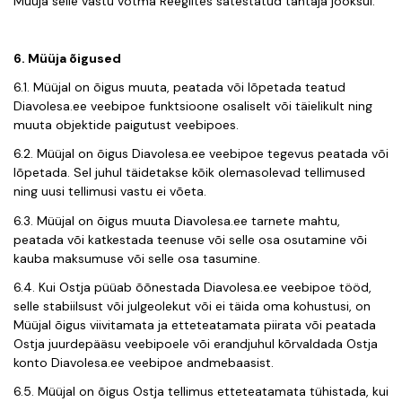
Müüja selle vastu võtma Reeglites sätestatud tähtaja jooksul.
6. Müüja õigused
6.1. Müüjal on õigus muuta, peatada või lõpetada teatud
Diavolesa.ee veebipoe funktsioone osaliselt või täielikult ning
muuta objektide paigutust veebipoes.
6.2. Müüjal on õigus Diavolesa.ee veebipoe tegevus peatada või
lõpetada. Sel juhul täidetakse kõik olemasolevad tellimused
ning uusi tellimusi vastu ei võeta.
6.3. Müüjal on õigus muuta Diavolesa.ee tarnete mahtu,
peatada või katkestada teenuse või selle osa osutamine või
kauba maksumuse või selle osa tasumine.
6.4. Kui Ostja püüab õõnestada Diavolesa.ee veebipoe tööd,
selle stabiilsust või julgeolekut või ei täida oma kohustusi, on
Müüjal õigus viivitamata ja etteteatamata piirata või peatada
Ostja juurdepääsu veebipoele või erandjuhul kõrvaldada Ostja
konto Diavolesa.ee veebipoe andmebaasist.
6.5. Müüjal on õigus Ostja tellimus etteteatamata tühistada, kui