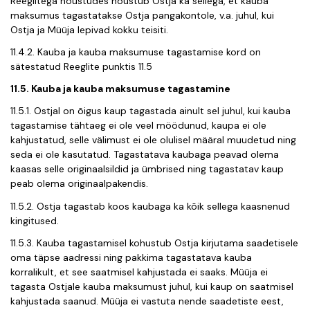
Reeglitega nõustudes nõustub Ostja ka sellega, et kauba
maksumus tagastatakse Ostja pangakontole, v.a. juhul, kui
Ostja ja Müüja lepivad kokku teisiti.
11.4.2. Kauba ja kauba maksumuse tagastamise kord on
sätestatud Reeglite punktis 11.5
11.5. Kauba ja kauba maksumuse tagastamine
11.5.1. Ostjal on õigus kaup tagastada ainult sel juhul, kui kauba
tagastamise tähtaeg ei ole veel möödunud, kaupa ei ole
kahjustatud, selle välimust ei ole olulisel määral muudetud ning
seda ei ole kasutatud. Tagastatava kaubaga peavad olema
kaasas selle originaalsildid ja ümbrised ning tagastatav kaup
peab olema originaalpakendis.
11.5.2. Ostja tagastab koos kaubaga ka kõik sellega kaasnenud
kingitused.
11.5.3. Kauba tagastamisel kohustub Ostja kirjutama saadetisele
oma täpse aadressi ning pakkima tagastatava kauba
korralikult, et see saatmisel kahjustada ei saaks. Müüja ei
tagasta Ostjale kauba maksumust juhul, kui kaup on saatmisel
kahjustada saanud. Müüja ei vastuta nende saadetiste eest,