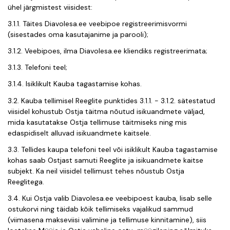
ühel järgmistest viisidest:
3.1.1. Täites Diavolesa.ee veebipoe registreerimisvormi
(sisestades oma kasutajanime ja parooli);
3.1.2. Veebipoes, ilma Diavolesa.ee kliendiks registreerimata;
3.1.3. Telefoni teel;
3.1.4. Isiklikult Kauba tagastamise kohas.
3.2. Kauba tellimisel Reeglite punktides 3.1.1. - 3.1.2. sätestatud
viisidel kohustub Ostja täitma nõutud isikuandmete väljad,
mida kasutatakse Ostja tellimuse täitmiseks ning mis
edaspidiselt alluvad isikuandmete kaitsele.
3.3. Tellides kaupa telefoni teel või isiklikult Kauba tagastamise
kohas saab Ostjast samuti Reeglite ja isikuandmete kaitse
subjekt. Ka neil viisidel tellimust tehes nõustub Ostja
Reeglitega.
3.4. Kui Ostja valib Diavolesa.ee veebipoest kauba, lisab selle
ostukorvi ning täidab kõik tellimiseks vajalikud sammud
(viimasena makseviisi valimine ja tellimuse kinnitamine), siis