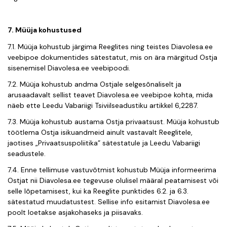
7. Müüja kohustused
7.1. Müüja kohustub järgima Reeglites ning teistes Diavolesa.ee
veebipoe dokumentides sätestatut, mis on ära märgitud Ostja
sisenemisel Diavolesa.ee veebipoodi.
7.2. Müüja kohustub andma Ostjale selgesõnaliselt ja
arusaadavalt sellist teavet Diavolesa.ee veebipoe kohta, mida
näeb ette Leedu Vabariigi Tsiviilseadustiku artikkel 6,2287.
7.3. Müüja kohustub austama Ostja privaatsust. Müüja kohustub
töötlema Ostja isikuandmeid ainult vastavalt Reeglitele,
jaotises „Privaatsuspoliitika” sätestatule ja Leedu Vabariigi
seadustele.
7.4. Enne tellimuse vastuvõtmist kohustub Müüja informeerima
Ostjat nii Diavolesa.ee tegevuse olulisel määral peatamisest või
selle lõpetamisest, kui ka Reeglite punktides 6.2. ja 6.3.
sätestatud muudatustest. Sellise info esitamist Diavolesa.ee
poolt loetakse asjakohas
eks ja piisavaks.