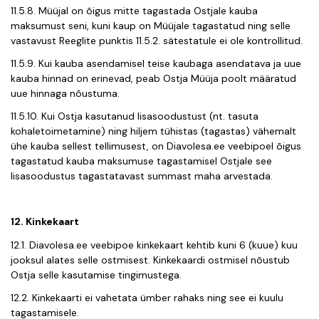
11.5.8. Müüjal on õigus mitte tagastada Ostjale kauba
maksumust seni, kuni kaup on Müüjale tagastatud ning selle
vastavust Reeglite punktis 11.5.2. sätestatule ei ole kontrollitud.
11.5.9. Kui kauba asendamisel teise kaubaga asendatava ja uue
kauba hinnad on erinevad, peab Ostja Müüja poolt määratud
uue hinnaga nõustuma.
11.5.10. Kui Ostja kasutanud lisasoodustust (nt. tasuta
kohaletoimetamine) ning hiljem tühistas (tagastas) vähemalt
ühe kauba sellest tellimusest, on Diavolesa.ee veebipoel õigus
tagastatud kauba maksumuse tagastamisel Ostjale see
lisasoodustus tagastatavast summast maha arvestada.
12. Kinkekaart
12.1. Diavolesa.ee veebipoe kinkekaart kehtib kuni 6 (kuue) kuu
jooksul alates selle ostmisest. Kinkekaardi ostmisel nõustub
Ostja selle kasutamise tingimustega.
12.2. Kinkekaarti ei vahetata ümber rahaks ning see ei kuulu
tagastamisele.