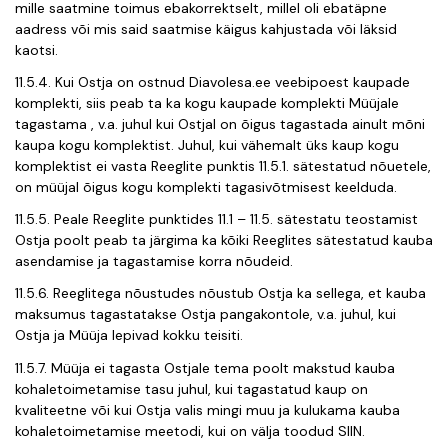
mille saatmine toimus ebakorrektselt, millel oli ebatäpne
aadress või mis said saatmise käigus kahjustada või läksid
kaotsi.
11.5.4. Kui Ostja on ostnud Diavolesa.ee veebipoest kaupade
komplekti, siis peab ta ka kogu kaupade komplekti Müüjale
tagastama , v.a. juhul kui Ostjal on õigus tagastada ainult mõni
kaupa kogu komplektist. Juhul, kui vähemalt üks kaup kogu
komplektist ei vasta Reeglite punktis 11.5.1. sätestatud nõuetele,
on müüjal õigus kogu komplekti tagasivõtmisest keelduda.
11.5.5. Peale Reeglite punktides 11.1 – 11.5. sätestatu teostamist
Ostja poolt peab ta järgima ka kõiki Reeglites sätestatud kauba
asendamise ja tagastamise korra nõudeid.
11.5.6. Reeglitega nõustudes nõustub Ostja ka sellega, et kauba
maksumus tagastatakse Ostja pangakontole, v.a. juhul, kui
Ostja ja Müüja lepivad kokku teisiti.
11.5.7. M
üüja ei tagasta Ostjale tema poolt makstud kauba
kohaletoimetamise tasu juhul, kui tagastatud kaup on
kvaliteetne või kui Ostja valis mingi muu ja kulukama kauba
kohaletoimetamise meetodi, kui on välja toodud
SIIN.