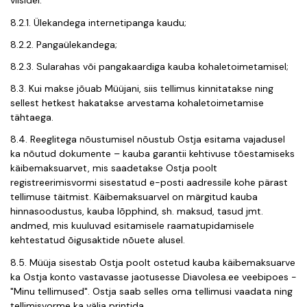
viisidel:
8.2.1. Ülekandega internetipanga kaudu;
8.2.2. Pangaülekandega;
8.2.3. Sularahas või pangakaardiga kauba kohaletoimetamisel;
8.3. Kui makse jõuab Müüjani, siis tellimus kinnitatakse ning
sellest hetkest hakatakse arvestama kohaletoimetamise
tähtaega.
8.4. Reeglitega nõustumisel nõustub Ostja esitama vajadusel
ka nõutud dokumente – kauba garantii kehtivuse tõestamiseks
käibemaksuarvet, mis saadetakse Ostja poolt
registreerimisvormi sisestatud e-posti aadressile kohe pärast
tellimuse täitmist. Käibemaksuarvel on märgitud kauba
hinnasoodustus, kauba lõpphind, sh. maksud, tasud jmt.
andmed, mis kuuluvad esitamisele raamatupidamisele
kehtestatud õigusaktide nõuete alusel.
8.5. Müüja sisestab Ostja poolt ostetud kauba käibemaksuarve
ka Ostja konto vastavasse jaotusesse Diavolesa.ee veebipoes -
"Minu tellimused". Ostja saab selles oma tellimusi vaadata ning
tellimisvorme ka välja printida.