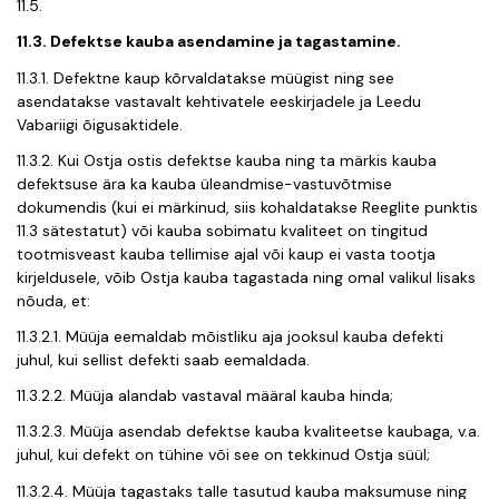
11.5.
11.3. Defektse kauba asendamine ja tagastamine.
11.3.1. Defektne kaup kõrvaldatakse müügist ning see
asendatakse vastavalt kehtivatele eeskirjadele ja Leedu
Vabariigi õigusaktidele.
11.3.2. Kui Ostja ostis defektse kauba ning ta märkis kauba
defektsuse ära ka kauba üleandmise-vastuvõtmise
dokumendis (kui ei märkinud, siis kohaldatakse Reeglite punktis
11.3 sätestatut) või kauba sobimatu kvaliteet on tingitud
tootmisveast kauba tellimise ajal või kaup ei vasta tootja
kirjeldusele, võib Ostja kauba tagastada ning omal valikul lisaks
nõuda, et:
11.3.2.1. Müüja eemaldab mõistliku aja jooksul kauba defekti
juhul, kui sellist defekti saab eemaldada.
11.3.2.2. Müüja alandab vastaval määral kauba hinda;
11.3.2.3. Müüja asendab defektse kauba kvaliteetse kaubaga, v.a.
juhul, kui defekt on tühine või see on tekkinud Ostja süül;
11.3.2.4. Müüja tagastaks talle tasutud kauba maksumuse ning