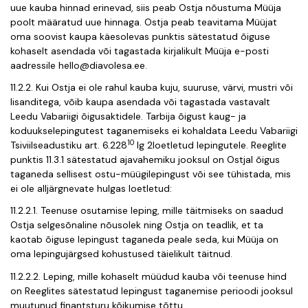
uue kauba hinnad erinevad, siis peab Ostja nõustuma Müüja
poolt määratud uue hinnaga. Ostja peab teavitama Müüjat
oma soovist kaupa käesolevas punktis sätestatud õiguse
kohaselt asendada või tagastada kirjalikult Müüja e-posti
aadressile
hello@diavolesa.ee
.
11.2.2. Kui Ostja ei ole rahul kauba kuju, suuruse, värvi, mustri või
lisanditega, võib kaupa asendada või tagastada vastavalt
Leedu Vabariigi õigusaktidele. Tarbija õigust kaug- ja
koduukselepingutest taganemiseks ei kohaldata Leedu Vabariigi
10
Tsiviilseadustiku art. 6.228
lg 2
loetletud lepingutele. Reeglite
punktis 11.3.1 sätestatud ajavahemiku jooksul on Ostjal õigus
taganeda sellisest ostu-müügilepingust või see tühistada, mis
ei ole alljärgnevate hulgas loetletud:
11.2.2.1. Teenuse osutamise leping, mille täitmiseks on saadud
Ostja selgesõnaline nõusolek ning Ostja on teadlik, et ta
kaotab õiguse lepingust taganeda peale seda, kui Müüja on
oma lepingujärgsed kohustused täielikult täitnud.
11.2.2.2. Leping, mille kohaselt müüdud kauba või teenuse hind
on Reeglites sätestatud lepingust taganemise perioodi jooksul
muutunud finantsturu kõikumise tõttu.