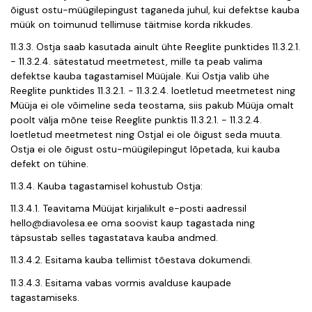
õigust ostu-müügilepingust taganeda juhul, kui defektse kauba
müük on toimunud tellimuse täitmise korda rikkudes.
11.3.3. Ostja saab kasutada ainult ühte Reeglite punktides 11.3.2.1.
- 11.3.2.4. sätestatud meetmetest, mille ta peab valima
defektse kauba tagastamisel Müüjale. Kui Ostja valib ühe
Reeglite punktides 11.3.2.1. - 11.3.2.4. loetletud meetmetest ning
Müüja ei ole võimeline seda teostama, siis pakub Müüja omalt
poolt välja mõne teise Reeglite punktis 11.3.2.1. - 11.3.2.4.
loetletud meetmetest ning Ostjal ei ole õigust seda muuta.
Ostja ei ole õigust ostu-müügilepingut lõpetada, kui kauba
defekt on tühine.
11.3.4. Kauba tagastamisel kohustub Ostja:
11.3.4.1. Teavitama Müüjat kirjalikult e-posti aadressil
hello@diavolesa.ee
oma soovist kaup tagastada ning
täpsustab selles tagastatava kauba andmed.
11.3.4.2. Esitama kauba tellimist tõestava dokumendi.
11.3.4.3. Esitama vabas vormis avalduse kaupade
tagastamiseks.