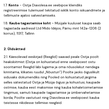
1.7.
Konto
- Ostja Diavolesa
.ee
veebipoe kliendiks
registreerimise tulemusel tekitatud isiklik konto isikuandmete ja
tellimuste ajaloo salvestamiseks.
1.8.
Kauba tagastamise koht
– Müüjale kuuluvat kaupa saab
tagastada aadressil
Ltd Mido Idėjos, Pärnu mnt 142a-1208 (2
korrus), 11317, Tallinn
2. Üldsätted
2.1. Käesolevad eeskirjad (Reeglid) saavad peale Ostja poolt
heakskiitmist (Ostja on kohustatud enne veebipoest ostu
sooritamist Reeglid läbi lugema ja oma nõusolekut nendega
kinnitama, klikates ruudul „Nõustun”) Poolte jaoks õiguslikult
siduvaks dokumendiks ning Pooled on kohustatud järgima
selles sätestatud Ostja ja Müüja õigusi ja kohustusi, kaupade
ostmise, kauba eest maksmise ning kauba kohaletoimetamise
tingimusi, samuti kaupade tagastamise ja ümbervahetamise
korda, Poolte vastutust ning Diavolesa.ee veebipoest kauba
teistesse riikidesse tellimise reegleid.