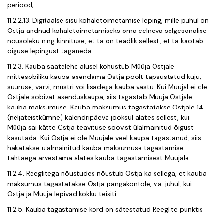
periood;
11.2.2.13. Digitaalse sisu kohaletoimetamise leping, mille puhul on
Ostja andnud kohaletoimetamiseks oma eelneva selgesõnalise
nõusoleku ning kinnituse, et ta on teadlik sellest, et ta kaotab
õiguse lepingust taganeda.
11.2.3. Kauba saatelehe alusel kohustub Müüja Ostjale
mittesobiliku kauba asendama Ostja poolt täpsustatud kuju,
suuruse, värvi, mustri või lisadega kauba vastu. Kui Müüjal ei ole
Ostjale sobivat asenduskaupa, siis tagastab Müüja Ostjale
kauba maksumuse. Kauba maksumus tagastatakse Ostjale 14
(neljateistkümne) kalendripäeva jooksul alates sellest, kui
Müüja sai kätte Ostja teavituse soovist ülalmainitud õigust
kasutada. Kui Ostja ei ole Müüjale veel kaupa tagastanud, siis
hakatakse ülalmainitud kauba maksumuse tagastamise
tähtaega arvestama alates kauba tagastamisest Müüjale.
11.2.4. Reeglitega nõustudes nõustub Ostja ka sellega, et kauba
maksumus tagastatakse Ostja pangakontole, v.a. juhul, kui
Ostja ja Müüja lepivad kokku teisiti.
11.2.5. Kauba tagastamise kord on sätestatud Reeglite punktis