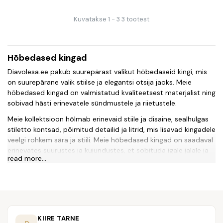
Kuvatakse 1 - 3 3 tootest
Hõbedased kingad
Diavolesa.ee pakub suurepärast valikut hõbedaseid kingi, mis
on suurepärane valik stiilse ja elegantsi otsija jaoks. Meie
hõbedased kingad on valmistatud kvaliteetsest materjalist ning
sobivad hästi erinevatele sündmustele ja riietustele.
Meie kollektsioon hõlmab erinevaid stiile ja disaine, sealhulgas
stiletto kontsad, põimitud detailid ja litrid, mis lisavad kingadele
veelgi rohkem sära ja stiili. Meie hõbedased kingad on saadaval
erinevates suurustes ja kujundustes, et sobituda igale jalale ja
read more...
stiilile.
Kui soovid lisada oma garderoobi midagi uut ja pilkupüüdvat,
siis meie hõbedased kingad on ideaalne valik. Need kingad ei
ole mitte ainult ilusad, vaid ka vastupidavad ning neid on lihtne
hooldada. Nad sobivad hästi erinevate riiete ja aksessuaaridega
KIIRE TARNE
ning kindlasti pööravad kõigi tähelepanu just sinu jalatsitele.