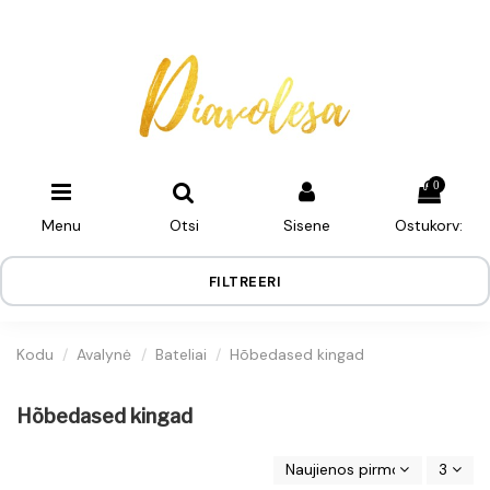
0
Menu
Otsi
Sisene
Ostukorv:
FILTREERI
Kodu
Avalynė
Bateliai
Hõbedased kingad
Hõbedased kingad
Naujienos pirmos
3