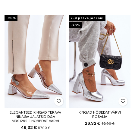
−20%
2-3 päeva jooksul
−20%
ELEGANTSED KINGAD TERAVA
KINGAD HÕBEDAT VÄRVI
NINAGA JALATSID D&A
ROSALIA
MR91292-1 HÕBEDAT VÄRVI
26,32 €
32,90 €
46,32 €
57,90 €