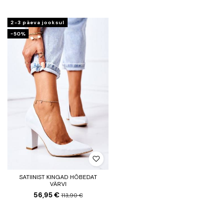
2-3 päeva jooksul
−50%
SATIINIST KINGAD HÕBEDAT
VÄRVI
56,95 €
113,90 €