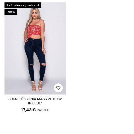
2-3 päeva jooksul
−30%
SUKNELĖ "SONIA MASSIVE BOW
IN BLUE"
17,43 €
24,90 €