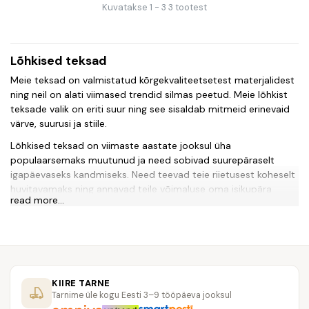
Kuvatakse 1 - 3 3 tootest
Lõhkised teksad
Meie teksad on valmistatud kõrgekvaliteetsetest materjalidest
ning neil on alati viimased trendid silmas peetud. Meie lõhkist
teksade valik on eriti suur ning see sisaldab mitmeid erinevaid
värve, suurusi ja stiile.
Lõhkised teksad on viimaste aastate jooksul üha
populaarsemaks muutunud ja need sobivad suurepäraselt
igapäevaseks kandmiseks. Need teevad teie riietusest koheselt
huvitavamaks ning annavad teile võimaluse oma isikupära
read more...
rõhutada. Meie lõhkiste teksade valikus on nii klassikalisi musti
ja valgeid teksasid kui ka värvilisi ja mängulisi teksasid.
Oleme kindlad, et leiate meie poodist just teile sobivad
lõhkised teksad. Meie mugav ja lihtne ostukogemus aitab teil
teksade valimisel lihtsalt ja kiiresti leida just need, mis teile
KIIRE TARNE
meeldivad. Meie teksade hind on eriti soodne ning me pakume
Tarnime üle kogu Eesti 3–9 tööpäeva jooksul
ka kiiret ja usaldusväärset tarneid.