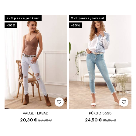
2-3 päeva jooksul
2-3 päeva jooksul
−30%
−30%
VALGE TEKSAD
PÜKSID 5538
20,30 €
24,50 €
29,00 €
35,00 €