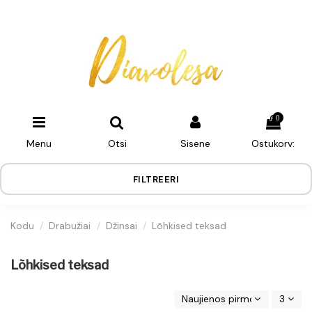
0
Menu
Otsi
Sisene
Ostukorv:
FILTREERI
Kodu
Drabužiai
Džinsai
Lõhkised teksad
Lõhkised teksad
Naujienos pirmos
3